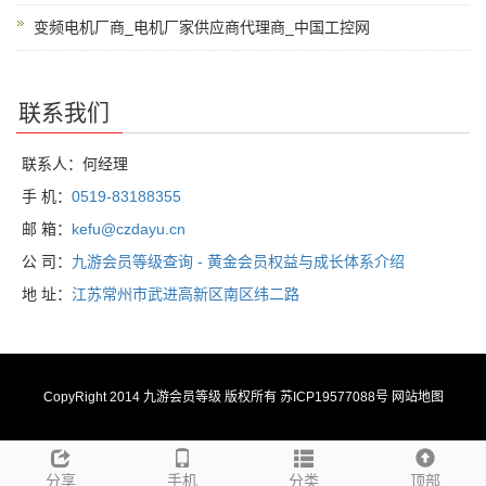
变频电机厂商_电机厂家供应商代理商_中国工控网
联系我们
联系人：何经理
手 机：
0519-83188355
邮 箱：
kefu@czdayu.cn
公 司：
九游会员等级查询 - 黄金会员权益与成长体系介绍
地 址：
江苏常州市武进高新区南区纬二路
CopyRight 2014
九游会员等级
版权所有 苏ICP19577088号
网站地图
分享
手机
分类
顶部