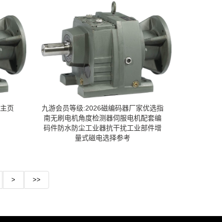
人主页
九游会员等级:2026磁编码器厂家优选指
南无刷电机角度检测器伺服电机配套编
码件防水防尘工业器抗干扰工业部件增
量式磁电选择参考
>
>>