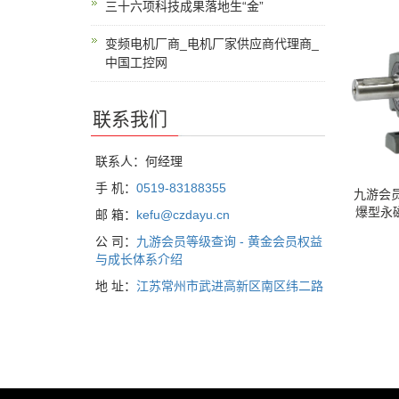
三十六项科技成果落地生“金”
变频电机厂商_电机厂家供应商代理商_
中国工控网
联系我们
联系人：何经理
手 机：
0519-83188355
九游会
爆型永
邮 箱：
kefu@czdayu.cn
公 司：
九游会员等级查询 - 黄金会员权益
与成长体系介绍
地 址：
江苏常州市武进高新区南区纬二路