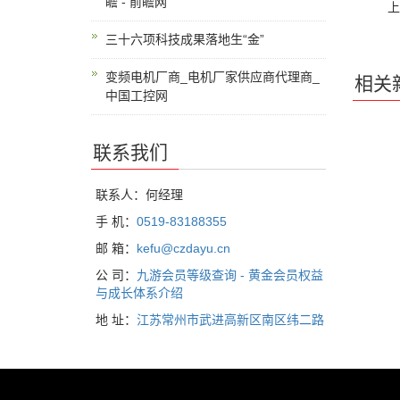
瞻 - 前瞻网
上
三十六项科技成果落地生“金”
变频电机厂商_电机厂家供应商代理商_
相关
中国工控网
联系我们
联系人：何经理
手 机：
0519-83188355
邮 箱：
kefu@czdayu.cn
公 司：
九游会员等级查询 - 黄金会员权益
与成长体系介绍
地 址：
江苏常州市武进高新区南区纬二路