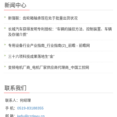
新闻中心
新强联：齿轮箱轴承现在处于批量出货状况
长城汽车获得发明专利授权：“车辆的操控方法、控制装置、车辆
及存储介质”
专用设备行业产业指南_行业指南(2)_前瞻 - 前瞻网
三十六项科技成果落地生“金”
变频电机厂商_电机厂家供应商代理商_中国工控网
联系我们
联系人：何经理
手 机：
0519-83188355
邮 箱：
kefu@czdayu.cn