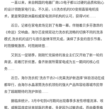
一直以来，来自韩国的电器厂商LG电子都以过硬的品质和贴心
的设计领跑家电行业。不久前，LG洗衣机的DD变频直驱电机技
术，更是荣获欧洲最权威家电测评机构的认可，获得VDE……
近日，记者在家电卖场见到了有趣一幕，伴随着贝多芬激昂的
《命运》交响曲，海尔芯变频双动力洗衣机流畅的切换不同的洗涤
模式,洗衣机的运行与音乐旋律浑然天成，演绎了多变的音乐节奏，
时而慷慨激昂，时而婉转悠…
又到五一促销季，刚刚忙完装修的准业主们又开始了新一轮的
奔波，趁着打折优惠，备齐新居所需家电成为五一期间的核心任
务……
近日，海尔洗衣机“洗衣干衣2+1完美洗护新选择”体验活动在成
都举行，由海尔水晶滚筒洗衣机领衔的强大产品阵容给蓉城市民带
去了超越期待的洗护体验……
据临床统计，3月中旬到4月期间出现春季多发性喷嚏流涕、咳
嗽、或眼耳痒症状来就医的患者，多是因为过敏造成。而由春季植