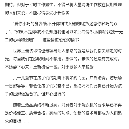
期待，但对于平时工作繁忙，不得已将大量清洗工作放在假期处理
的人们来说，不能尽情享受小长假实……
“爱你小巧的身姿/离不开你细致入微的呵护/迷恋你轻巧的双
手”、“如果不是你/我不会知道我也可以如此专情/只因你给我独一无
二的心动和温暖”……这些情谊融融的情书……
世界上最该珍惜也最容易让人忽略的就是从我们指尖溜走的时
光，每当我们在感叹时间不够用，想做的，该做的还没有完成时，
不妨静下心来，重新梳理一番。对于很多人来说繁……
六一儿童节在孩子们的期盼下将如约而至，户外踏青，游乐场
一日游等等，都会让孩子们兴奋不已，想必妈妈们此刻已开始为孩
子的出游做准备了。但开心出行的……
随着生活品质的不断提高，消费者对于洗衣机的要求早已不再
是价格便宜、质量合格，高端的功能、创新的技术等都成为人们追
求的目标……