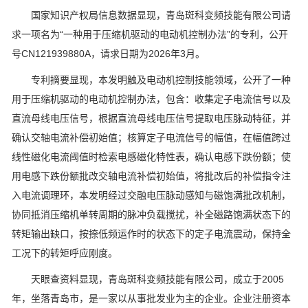
国家知识产权局信息数据显现，青岛斑科变频技能有限公司请
求一项名为“一种用于压缩机驱动的电动机控制办法”的专利，公开
号CN121939880A，请求日期为2026年3月。
专利摘要显现，本发明触及电动机控制技能领域，公开了一种
用于压缩机驱动的电动机控制办法，包含：收集定子电流信号以及
直流母线电压信号，根据直流母线电压信号提取电压脉动特征，并
确认交轴电流补偿初始值；核算定子电流信号的幅值，在幅值跨过
线性磁化电流阈值时检索电感磁化特性表，确认电感下跌份额；使
用电感下跌份额批改交轴电流补偿初始值，将批改后的补偿指令注
入电流调理环，本发明经过交融电压脉动感知与磁饱满批改机制，
协同抵消压缩机单转周期的脉冲负载搅扰，补全磁路饱满状态下的
转矩输出缺口，按捺低频运作时的状态下的定子电流震动，保持全
工况下的转矩呼应刚度。
天眼查资料显现，青岛斑科变频技能有限公司，成立于2005
年，坐落青岛市，是一家以从事批发业为主的企业。企业注册资本