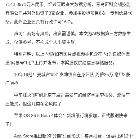
7142.8571万人民币。经过天眼查大数据分析，青岛斑科变频技能
有限公司共对外出资了3家企业，参加招投标项目8次，专利信息46
条，此外企业还具有行政许可16个。
声明：商场有风险，出资需谨慎。本文为AI根据第三方数据生
成，仅供参考，不构成个人出资主张。
特别声明：以上内容(如有图片或视频亦包含在内)为自媒体渠
道“网易号”用户上传并发布，本渠道仅供给信息存储服务。
10年19冠！曼城官宣31岁勋绩自在身归队 周薪25万 意甲3豪
门哄抢
中东烽火“烧”到北京车展？最爱车的经济学家李稻葵：燃油车
还能买，但这几类车企风险了
苹果iOS 26.5 Beta 4体会：新墙纸行将参加，正式版别快来
了！
App Store推出新的“分期”订阅形式！每月扣费，但要扣满12个