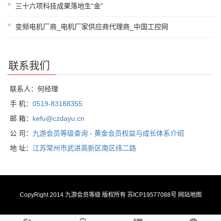
三十六项科技成果落地生“金”
变频电机厂商_电机厂家供应商代理商_中国工控网
联系我们
联系人：何经理
手 机：
0519-83188355
邮 箱：
kefu@czdayu.cn
公 司：
九游会员等级查询 - 黄金会员权益与成长体系介绍
地 址：
江苏常州市武进高新区南区纬二路
CopyRight 2014
九游会员等级
版权所有 苏ICP19577088号
网站地图