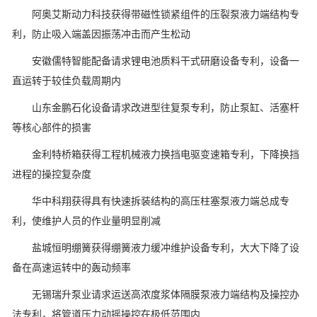
阿奥艾斯动力科技获得带磁性锁紧组件的压裂泵液力端结构专
利，防止吸入端盖因振荡冲击而产生松动
安徽儒特智能配备请求锂电池质料干式研磨设备专利，设备一
直运转于较佳负载周期内
山东金鹏石化设备请求改进型往复泵专利，防止泵缸、活塞杆
等核心部件的损害
金利特桥箱获得工程机械液力换挡电驱变速箱专利，下降换挡
进程的操控复杂度
华中科翔获得具有快速拆装结构的高压柱塞泵液力端总成专
利，使维护人员的作业量明显削减
盐城恒明绷簧获得绷簧液力缓冲维护设备专利，大大下降了设
备在高速运转中的轰动频率
无锡瑞升泵业请求运送高浓度浆体隔膜泵液力端结构及操控办
法专利，将管道压力动摇操控在极低范围内