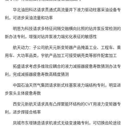
华北油田科达请求贯通式高流量井下液力驱动柱塞采油设备专
利，可进步采油流量和功率
明思为科技请求多特征间隔交融横向比照的钻井泵反常检测的
新办法专利，增强对钻井泵液力端劣化表征的敏感性
航天动力：子公司航天元新变矩器产品掩盖工业、工程车、乘
用车、大功率品类，宇航产品加工可接受蜗壳类等部件配套加工
拓盛请求考虑多维效应耦合的液力减振器疲惫寿数猜测办法专
利，完成减振器疲惫寿数高精度猜测
中国石油天然气集团请求新式柱塞泵液力端结构专利，明显进
步泵头主体疲惫寿数
西安元新航天请求具有凸焊聚能环结构的CVT用液力变矩器专
利，进步焊接合格率
凤城市东增铸造请求机液式无级变速箱专利，可切换齿轮途径