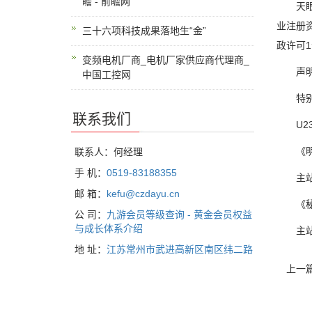
瞻 - 前瞻网
天眼查
业注册
三十六项科技成果落地生“金”
政许可
变频电机厂商_电机厂家供应商代理商_
声明：
中国工控网
特别声
联系我们
U23亚
《明日
联系人：何经理
手 机：
0519-83188355
主站 商
邮 箱：
kefu@czdayu.cn
《秘奥
公 司：
九游会员等级查询 - 黄金会员权益
与成长体系介绍
主站 商
地 址：
江苏常州市武进高新区南区纬二路
上一