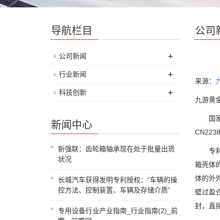
导航栏目
公司
+
公司新闻
+
行业新闻
来源：
+
科技创新
九游黄金
国家知
新闻中心
CN22
新强联：齿轮箱轴承现在处于批量出货
专利摘
状况
箱壳体
体的外
长城汽车获得发明专利授权：“车辆的操
控方法、控制装置、车辆及存储介质”
壁过盈
封，直
专用设备行业产业指南_行业指南(2)_前