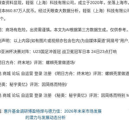
资料显现，轾驱（上海）科技有限公司，成立于2020年，坐落上海市
资本860.87万人民币。经过天眼查大数据分析，轾驱（上海）科技有限
1个。
商场有危险，出资需谨慎。本文为AI根据第三方数据生成，仅供参考
明：以上内容(如有图片或视频亦包含在内)为自媒体渠道“网易号”用户
洲杯决赛对阵：U23国足冲首冠 战卫冕冠军日本 24日23点打响
方舟：终末地》评测：螺蛳壳里做道场/
城 论坛 自运营 登录 注册 《明日方舟：终末地》评测：螺蛳壳里做道场 旌影 
：秘宇奥忆》评测：因简练而特别/
城 论坛 自运营 登录 注册 《秘奥：秘宇奥忆》评测：因简练而特别 Marvin 2
篇:
惠升基金调研博盈特焊与德力佳：2026年未来市场发展
的潜力与发展动态分析