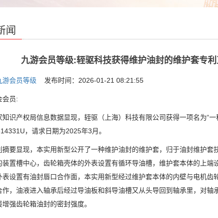
新闻
九游会员等级:轾驱科技获得维护油封的维护套专
九游会员等级
发布时间：2026-01-21 08:21:55
会员:
识产权局信息数据显现，轾驱（上海）科技有限公司获得一项名为“一种
3814331U，请求日期为2025年3月。
要显现，本实用新型公开了一种维护油封的维护套，归于油封维护套技
的装置槽中心，齿轮箱壳体的外表设置有循环导油槽，维护套本体的上端
外表设置有油封唇口合作面，本实用新型经过维护套本体的内壁与电机齿
合作，油液进入轴承后经过导油板和斜导油槽又从头导回到轴承里，对轴
接增强齿轮箱油封的密封强度。